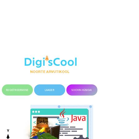
Peterburi tee 44 (II
korrus), Tallinn
+(372)
55 30 398
info@digiscool.ee
NOORTE ARVUTIKOOL
REGISTREERIMINE
LAAGER
SOOVIN KÜSIDA!