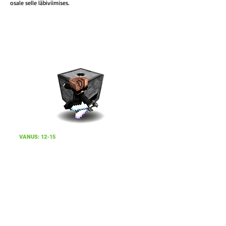
osale selle läbiviimises.
VANUS: 12-15
RÜHMAD:
PETERBURI TEE 44:
Pühapäev 15
:30-17:00