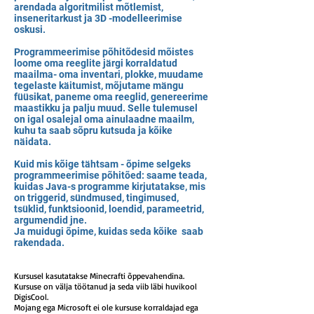
arendada algoritmilist mõtlemist,
inseneritarkust ja 3D -modelleerimise
oskusi.
Programmeerimise põhitõdesid mõistes
loome oma reeglite järgi korraldatud
maailma- oma inventari, plokke, muudame
tegelaste käitumist, mõjutame mängu
füüsikat, paneme oma reeglid, genereerime
maastikku ja palju muud. Selle tulemusel
on igal osalejal oma ainulaadne maailm,
kuhu ta saab sõpru kutsuda ja kõike
näidata.
Kuid mis kõige tähtsam - õpime selgeks
programmeerimise põhitõed: saame teada,
kuidas Java-s programme kirjutatakse, mis
on triggerid, sündmused, tingimused,
tsüklid, funktsioonid, loendid, parameetrid,
argumendid jne.
Ja muidugi õpime, kuidas seda kõike saab
rakendada.
Kursusel kasutatakse Minecrafti õppevahendina.
Kursuse on välja töötanud ja seda viib läbi huvikool
DigisCool.
Mojang ega Microsoft ei ole kursuse korraldajad ega