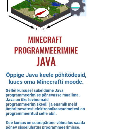
MINECRAFT
PROGRAMMEERIMINE
JAVA
Õppige Java keele põhitõdesid,
luues oma Minecrafti moode.
Sellel kursusel sukeldume Java
programmeerimise põnevasse maailma.
Java on üks levinumaid
programmeerimiskeeli ja enamik meid
ümbritsevatest elektroonikaseadmetest on
programmeeritud selle abil.
See kursus on suurepärane võimalus saada
põnev sissejuhatus programmeerimisse,