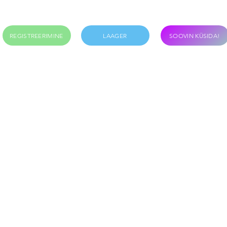
REGISTREERIMINE
LAAGER
SOOVIN KÜSIDA!
d
Tunniplaan
Koolides
Soodustused